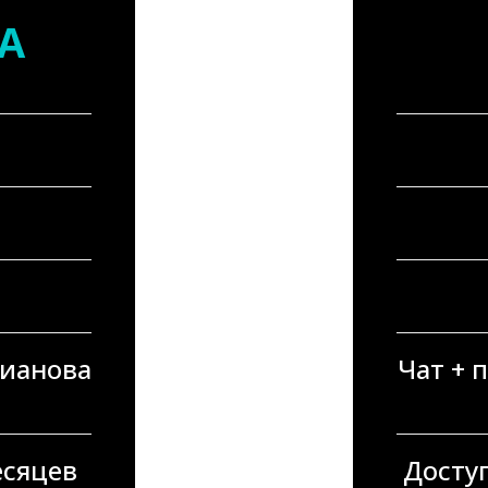
А
рианова
Чат + 
есяцев
Досту